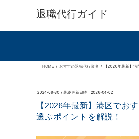
コ
ナ
ン
ビ
退職代行ガイド
テ
ゲ
ン
ー
ツ
シ
へ
ョ
ス
ン
キ
に
ッ
移
HOME
おすすめ退職代行業者
【2026年最新】
プ
動
2024-08-30
/ 最終更新日時 :
2026-04-02
【2026年最新】港区でお
選ぶポイントを解説！