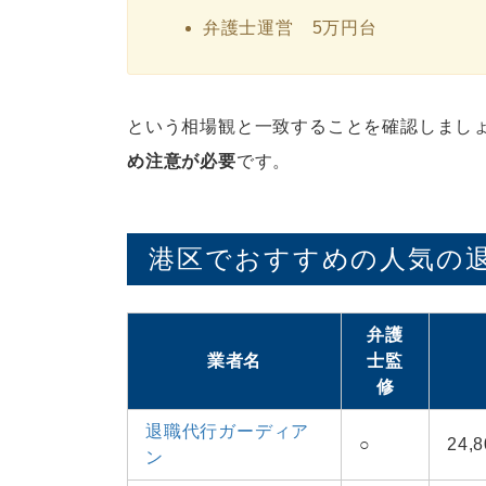
弁護士運営 5万円台
という相場観と一致することを確認しまし
め注意が必要
です。
港区でおすすめの人気の退
弁護
業者名
士監
修
退職代行ガーディア
○
24
ン