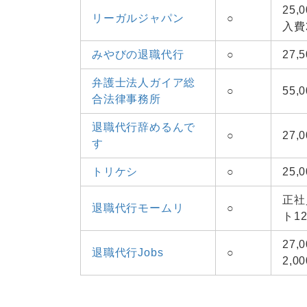
25
リーガルジャパン
○
入費2
みやびの退職代行
○
27
弁護士法人ガイア総
○
55,
合法律事務所
退職代行辞めるんで
○
27,
す
トリケシ
○
25,
正社
退職代行モームリ
○
ト12
27
退職代行Jobs
○
2,0