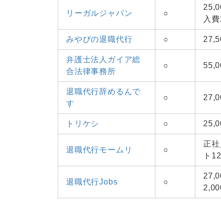
25
リーガルジャパン
○
入費2
みやびの退職代行
○
27
弁護士法人ガイア総
○
55,
合法律事務所
退職代行辞めるんで
○
27,
す
トリケシ
○
25,
正社
退職代行モームリ
○
ト12
27
退職代行Jobs
○
2,0