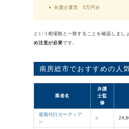
弁護士運営 5万円台
という相場観と一致することを確認しまし
め注意が必要
です。
南房総市でおすすめの人気
弁護
業者名
士監
修
退職代行ガーディア
○
24
ン