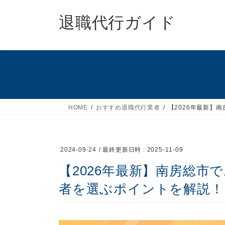
コ
ナ
ン
ビ
退職代行ガイド
テ
ゲ
ン
ー
ツ
シ
へ
ョ
ス
ン
キ
に
ッ
移
HOME
おすすめ退職代行業者
【2026年最新】
プ
動
2024-09-24
/ 最終更新日時 :
2025-11-09
【2026年最新】南房総市
者を選ぶポイントを解説！