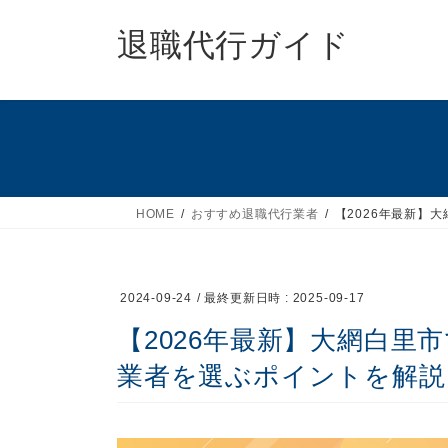
コ
ナ
ン
ビ
退職代行ガイド
テ
ゲ
ン
ー
ツ
シ
へ
ョ
ス
ン
キ
に
ッ
移
HOME
おすすめ退職代行業者
【2026年最新】
プ
動
2024-09-24
/ 最終更新日時 :
2025-09-17
【2026年最新】大網白里
業者を選ぶポイントを解説