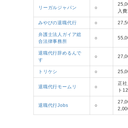
25
リーガルジャパン
○
入費2
みやびの退職代行
○
27
弁護士法人ガイア総
○
55,
合法律事務所
退職代行辞めるんで
○
27,
す
トリケシ
○
25,
正社
退職代行モームリ
○
ト12
27
退職代行Jobs
○
2,0