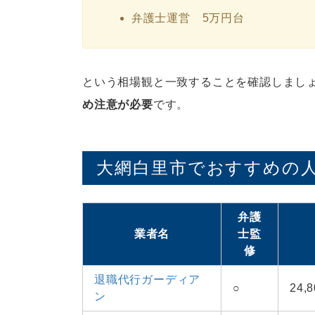
弁護士運営 5万円台
という相場観と一致することを確認しまし
め注意が必要
です。
大網白里市でおすすめの人
弁護
業者名
士監
修
退職代行ガーディア
○
24
ン