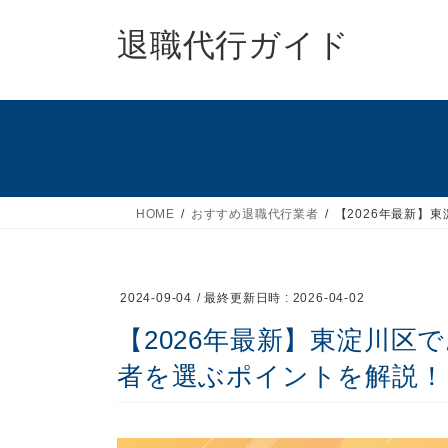
コ
ナ
ン
ビ
退職代行ガイド
テ
ゲ
ン
ー
ツ
シ
へ
ョ
ス
ン
キ
に
ッ
移
HOME
おすすめ退職代行業者
【2026年最新】
プ
動
2024-09-04
/ 最終更新日時 :
2026-04-02
【2026年最新】東淀川区
者を選ぶポイントを解説！