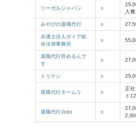
25
リーガルジャパン
○
入費2
みやびの退職代行
○
27
弁護士法人ガイア総
○
55,
合法律事務所
退職代行辞めるんで
○
27,
す
トリケシ
○
25,
正社
退職代行モームリ
○
ト12
27
退職代行Jobs
○
2,0