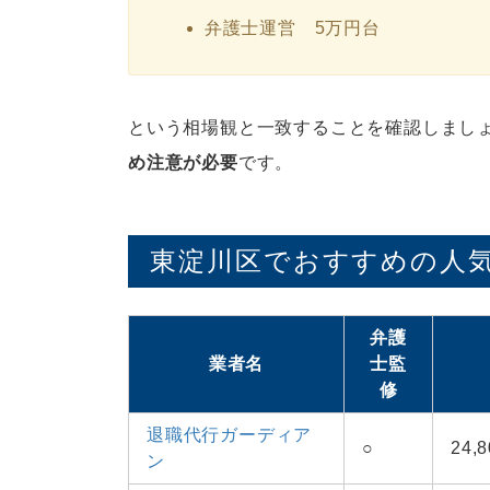
弁護士運営 5万円台
という相場観と一致することを確認しまし
め注意が必要
です。
東淀川区でおすすめの人気
弁護
業者名
士監
修
退職代行ガーディア
○
24
ン