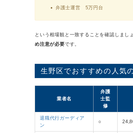
弁護士運営 5万円台
という相場観と一致することを確認しまし
め注意が必要
です。
生野区でおすすめの人気の
弁護
業者名
士監
修
退職代行ガーディア
○
24
ン