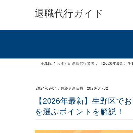
コ
ナ
ン
ビ
退職代行ガイド
テ
ゲ
ン
ー
ツ
シ
へ
ョ
ス
ン
キ
に
ッ
移
HOME
おすすめ退職代行業者
【2026年最新】
プ
動
2024-09-04
/ 最終更新日時 :
2026-04-02
【2026年最新】生野区で
を選ぶポイントを解説！