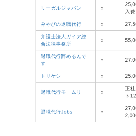
25
リーガルジャパン
○
入費2
みやびの退職代行
○
27
弁護士法人ガイア総
○
55,
合法律事務所
退職代行辞めるんで
○
27,
す
トリケシ
○
25,
正社
退職代行モームリ
○
ト12
27
退職代行Jobs
○
2,0