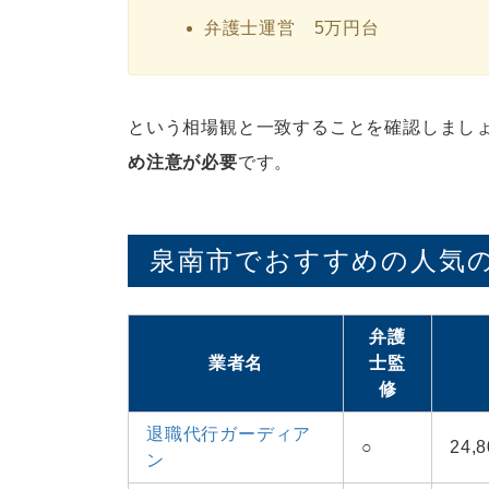
弁護士運営 5万円台
という相場観と一致することを確認しまし
め注意が必要
です。
泉南市でおすすめの人気の
弁護
業者名
士監
修
退職代行ガーディア
○
24
ン