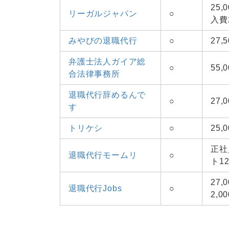
25
リーガルジャパン
○
入費2
みやびの退職代行
○
27
弁護士法人ガイア総
○
55,
合法律事務所
退職代行辞めるんで
○
27,
す
トリケシ
○
25,
正社
退職代行モームリ
○
ト12
27
退職代行Jobs
○
2,0