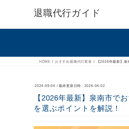
コ
ナ
ン
ビ
退職代行ガイド
テ
ゲ
ン
ー
ツ
シ
へ
ョ
ス
ン
キ
に
ッ
移
HOME
おすすめ退職代行業者
【2026年最新】
プ
動
2024-09-04
/ 最終更新日時 :
2026-04-02
【2026年最新】泉南市で
を選ぶポイントを解説！