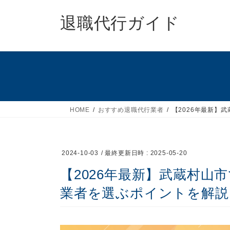
コ
ナ
ン
ビ
退職代行ガイド
テ
ゲ
ン
ー
ツ
シ
へ
ョ
ス
ン
キ
に
ッ
移
HOME
おすすめ退職代行業者
【2026年最新】
プ
動
2024-10-03
/ 最終更新日時 :
2025-05-20
【2026年最新】武蔵村山
業者を選ぶポイントを解説