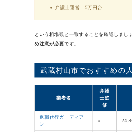
弁護士運営 5万円台
という相場観と一致することを確認しまし
め注意が必要
です。
武蔵村山市でおすすめの人
弁護
業者名
士監
修
退職代行ガーディア
○
24
ン