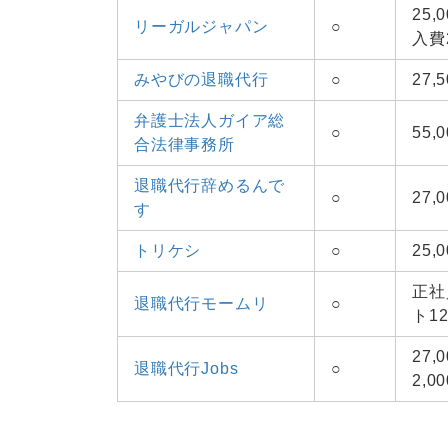
25
リーガルジャパン
○
入費2
みやびの退職代行
○
27
弁護士法人ガイア総
○
55,
合法律事務所
退職代行辞めるんで
○
27,
す
トリケシ
○
25,
正社
退職代行モームリ
○
ト12
27
退職代行Jobs
○
2,0