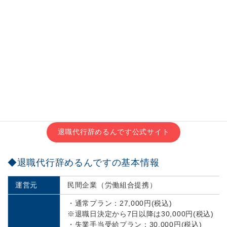
料金27,000円(税込)で追加費用無し、審査なしで後払
いOK
即日退職可、会社への直接の連絡不要
何回でも相談無料、LINE相談は24時間OK
＼全国統一労働組合と提携／
退職代行辞めるんです公式サイト
◆退職代行辞めるんですの基本情報
運営元
民間企業（労働組合提携）
・通常プラン：27,000円(税込)
※退職日決定から7日以降は30,000円(税込)
・失業手当受給プラン：30,000円(税込)