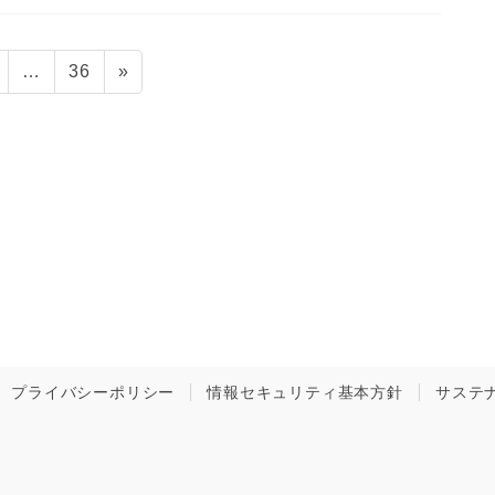
固
固
…
36
»
定
定
ペ
ペ
ー
ー
ジ
ジ
プライバシーポリシー
情報セキュリティ基本方針
サステ