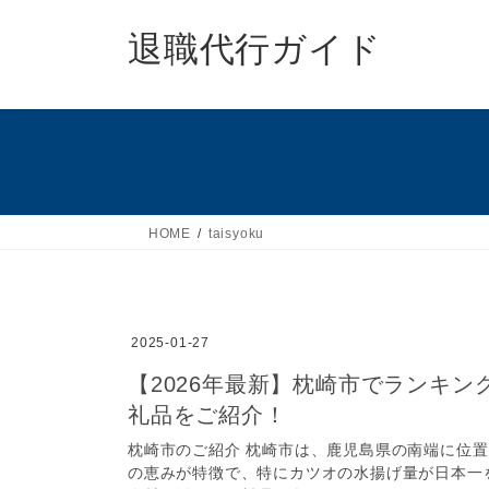
コ
ナ
ン
ビ
退職代行ガイド
テ
ゲ
ン
ー
ツ
シ
へ
ョ
ス
ン
キ
に
ッ
移
HOME
taisyoku
プ
動
2025-01-27
【2026年最新】枕崎市でランキ
礼品をご紹介！
枕崎市のご紹介 枕崎市は、鹿児島県の南端に位
の恵みが特徴で、特にカツオの水揚げ量が日本一