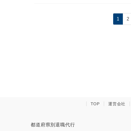
投
固
1
2
稿
定
ペ
の
ー
ペ
ジ
ー
ジ
送
り
TOP
運営会社
都道府県別退職代行