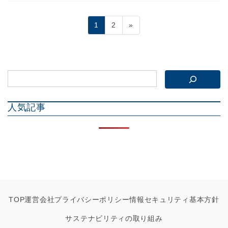
投
固
固
1
2
»
稿
定
定
ペ
ペ
の
ー
ー
ペ
ジ
ジ
ー
ジ
人気記事
送
り
TOP
運営会社
プライバシーポリシー
情報セキュリティ基本方針
サステナビリティの取り組み