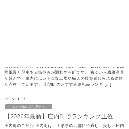
三川町のご紹介 三川町は、山形県の庄内平野に広がる自然豊か
な町です。 町の中心部には、地元の農産物が集まる道の駅や、
親しみやすい商店街があり、訪れる人々を温かく迎えます。 三
川町のおすすめ返礼品ランキング 三川町（みかわ […]
2025-01-27
ふるさと納税返礼品ガイド
【2026年最新】山辺町でランキング上位のふるさと納税｜人気＆おすすめ返礼品をご紹介！
山辺町のご紹介 山辺町は山形盆地の中央に位置し、緑豊かな田
園風景と歴史ある街並みが調和する町です。 古くから繊維産業
が盛んで、町内にはレトロな工場や職人の技を感じられる建物
が点在しています。 山辺町のおすすめ返礼品ランキ […]
2025-01-27
ふるさと納税返礼品ガイド
【2026年最新】庄内町でランキング上位のふるさと納税｜人気＆おすすめ返礼品をご紹介！
庄内町のご紹介 庄内町は、山形県の北部に位置し、美しい庄内